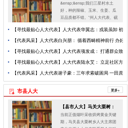
&ensp;&ensp;我们三星村水土
大代表李凤娟： ...
好，种的辣椒、玉米、生姜、瓜
豆品质都不错。”州人大代表、砚
山县八嘎乡党政办公室主任李凤
【寻找最贴心人大代表】人大代表华翼志：戎装虽卸 初
娟站在路口，带着几分...
心不改
【代表风采】人大代表白兴朋： 循着西畴精神前行 办好
群众大...
【寻找最贴心人大代表】人大代表项发成： 打通群众致
08-03
富路
【寻找最贴心人大代表】人大代表陆永艾： 立足社区方
07-31
寸地 激...
【代表风采】人大代表谢子豪：三年求索破困局 一田蔗
07-29
绿拓新途
07-28
市县人大
更多+

07-15
【县市人大】马关大栗树：
当前正值烟叶采收烘烤黄金关键
代表搭桥铺路护航...
期，马关县大栗树乡人大主席团