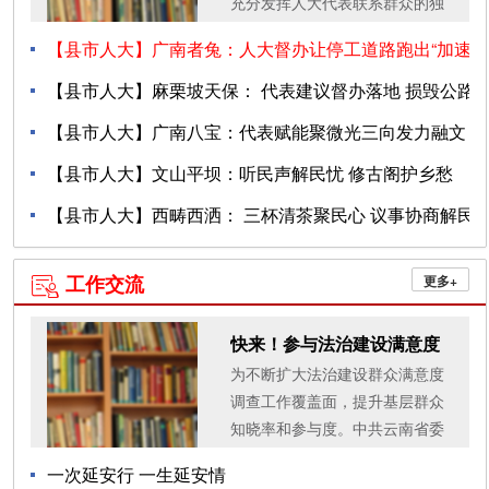
充分发挥人大代表联系群众的独
特优势，紧扣烟叶“采、编、装、
【县市人大】广南者兔：人大督办让停工道路跑出“加速
烤、分”全链条精准施策、靶向服
务，打通烟农增收...
度”
【县市人大】麻栗坡天保： 代表建议督办落地 损毁公路
隐患清...
【县市人大】广南八宝：代表赋能聚微光三向发力融文
08-04
旅
【县市人大】文山平坝：听民声解民忧 修古阁护乡愁
07-31
【县市人大】西畴西洒： 三杯清茶聚民心 议事协商解民
07-31
07-29
忧
工作交流
更多+

07-27
快来！参与法治建设满意度
为不断扩大法治建设群众满意度
测评……
调查工作覆盖面，提升基层群众
知晓率和参与度。中共云南省委
全面依法治省委员会办公室于11
一次延安行 一生延安情
月4日起，在全省范围通过采取网