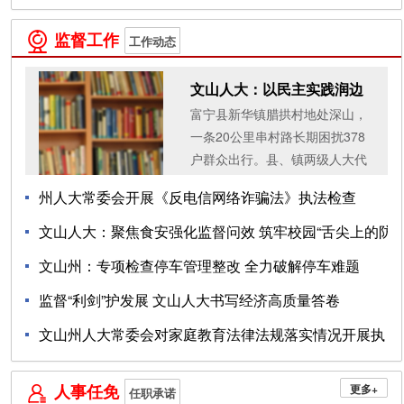
1日...
监督工作

工作动态
11-28
文山人大：以民主实践润边
富宁县新华镇腊拱村地处深山，
疆 让民生成效暖...
一条20公里串村路长期困扰378
户群众出行。县、镇两级人大代
表、腊拱村党总支书记段升贵收
州人大常委会开展《反电信网络诈骗法》执法检查
集群众诉求后，向镇人大主席团
提出建议。镇人大...
文山人大：聚焦食安强化监督问效 筑牢校园“舌尖上的防
05-14
线”
文山州：专项检查停车管理整改 全力破解停车难题
监督“利剑”护发展 文山人大书写经济高质量答卷
03-27
10-22
文山州人大常委会对家庭教育法律法规落实情况开展执
10-21
法检查
人事任免
更多+

任职承诺
09-22