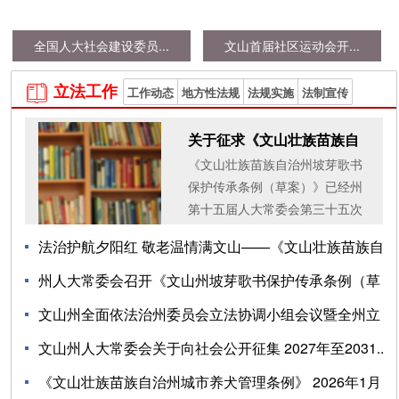
全国人大社会建设委员...
文山首届社区运动会开...
立法工作

工作动态
地方性法规
法规实施
法制宣传
关于征求《文山壮族苗族自
《文山壮族苗族自治州坡芽歌书
治州坡芽歌书保护...
保护传承条例（草案）》已经州
第十五届人大常委会第三十五次
会议进行了第一次审议。为进一
法治护航夕阳红 敬老温情满文山——《文山壮族苗族自
步增强立法工作的透明度和社会
参与度，提高立法质量...
治州养老服...
州人大常委会召开《文山州坡芽歌书保护传承条例（草
案）》 初...
文山州全面依法治州委员会立法协调小组会议暨全州立
06-29
法工作会议召...
文山州人大常委会关于向社会公开征集 2027年至2031...
06-09
《文山壮族苗族自治州城市养犬管理条例》 2026年1月
04-21
04-10