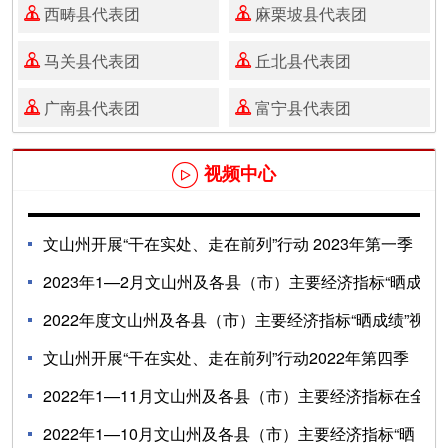
西畴县代表团
麻栗坡县代表团


马关县代表团
丘北县代表团


广南县代表团
富宁县代表团


视频中心

文山州开展“干在实处、走在前列”行动 2023年第一季
度“...
2023年1—2月文山州及各县（市）主要经济指标“晒成
绩”视...
2022年度文山州及各县（市）主要经济指标“晒成绩”视
06-09
频
文山州开展“干在实处、走在前列”行动2022年第四季
03-30
度“红榜...
2022年1—11月文山州及各县（市）主要经济指标在全
02-09
省排名...
2022年1—10月文山州及各县（市）主要经济指标“晒
02-09