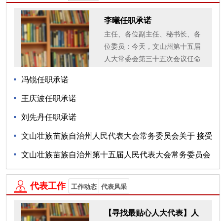
李曦任职承诺
主任、各位副主任、秘书长、各
位委员：今天，文山州第十五届
人大常委会第三十五次会议任命
我为文山州生态环境局局长。这
冯锐任职承诺
是组织对我的信任，更是人民的
重托。在此，我郑重承...
王庆波任职承诺
06-18
刘先丹任职承诺
06-18
文山壮族苗族自治州人民代表大会常务委员会关于 接受
06-18
张金凤等...
文山壮族苗族自治州第十五届人民代表大会常务委员会
免职名单
06-17
代表工作

工作动态
代表风采
06-17
【寻找最贴心人大代表】人