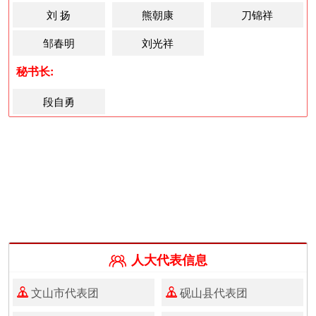
刘 扬
熊朝康
刀锦祥
邹春明
刘光祥
秘书长:
段自勇
人大代表信息

文山市代表团
砚山县代表团

