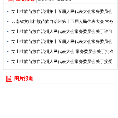
邹春明带队开展《云南省文山壮族苗族自治州普者黑景
07-24
文山壮族苗族自治州第十五届人民代表大会常务委员会
区保护管理条...
州人大常委会调研全州普法工作
公告
云南省文山壮族苗族自治州第十五届人民代表大会 常务
省人大常委会调研组赴文山调研国有自然资源资产管理
07-24
07-20
委员会公...
文山壮族苗族自治州人民代表大会常务委员会关于许可
06-17
情况
对州 第十...
文山壮族苗族自治州第十五届人民代表大会常务委员会
06-08
07-20
公告
文山壮族苗族自治州人民代表大会 常务委员会关于批准
04-30
文山州2...
文山壮族苗族自治州人民代表大会常务委员会关于接受
03-18
刀锦祥同志辞...
10-25
图片报道

01-18