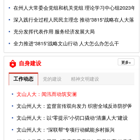
络调查的方式，动...
在州人大常委会党组和机关党组 理论学习中心组2023年
03-26
度第...
深入践行全过程人民民主理念 推动“3815”战略在人大落
地...
充分发挥代表作用 服务经济发展大局
07-30
全力推进“3815”战略文山行动 人大怎么办怎么干
07-30
07-30
07-30
自身建设
更多+

工作动态
党的建设
精神文明建设
文山人大：闻汛而动筑安澜
文山州人大：监督宣传双向发力 织密全域反诈防护网
08-04
文山州人大：以“零提示”小切口撬动“清廉人大”建设
07-13
文山州人大：“深联帮”专项行动赋能乡村振兴
07-09