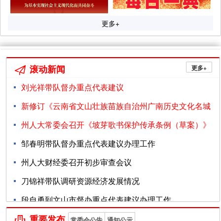
更多+
滚动新闻
更多+

刘光祥带队督办重点代表建议
新修订《云南省文山壮族苗族自治州广南历史文化名城
08-06
保护管理条例...
州人大常委会召开《坡芽歌书保护传承条例（草案）》
专家论证会
邹春明带队督办重点代表建议办理工作
08-05
州人大财经委召开初步审查会议
08-05
08-03
刀锦祥带队调研资源经济发展情况
07-31
段自勇到文山市督办重点代表建议办理工作
07-28
州十五届人大常委会党组召开第99次（扩大）会议
重要发布
07-27

常委会公告
通知公示