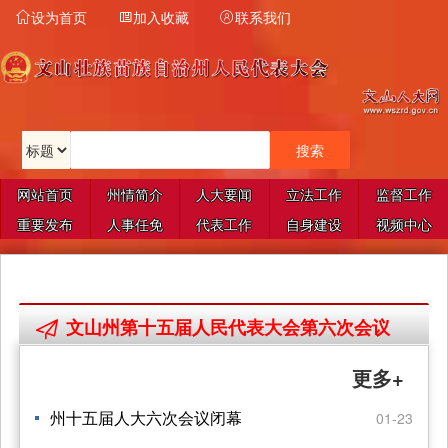
设为首页
加入收藏
联系我们



网站首页
州情简介
人大要闻
立法工作
监督工作
重要发布
人事任免
代表工作
自身建设
视频中心
文山州第十五届人民代表大会第六次会议

更多+
州十五届人大六次会议闭幕
01-23