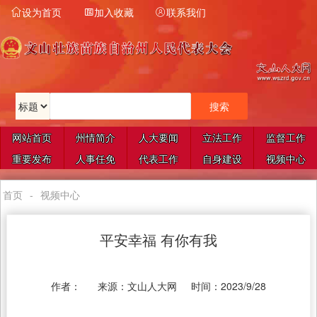
设为首页
加入收藏
联系我们



网站首页
州情简介
人大要闻
立法工作
监督工作
重要发布
人事任免
代表工作
自身建设
视频中心
首页
-
视频中心
平安幸福 有你有我
作者：
来源：
文山人大网
时间：
2023/9/28