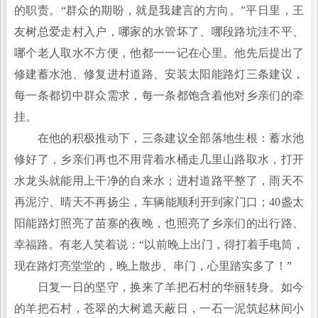
的职责。“群众的期盼，就是我建言的方向。”平日里，王
友树总爱走村入户，哪家的水管坏了、哪段路坑洼不平、
哪个老人取水不方便，他都一一记在心里。他先后提出了
修建蓄水池、修复进村道路、安装太阳能路灯三条建议，
每一条都切中群众需求，每一条都饱含着他对乡亲们的牵
挂。
在他的积极推动下，三条建议全部落地生根：蓄水池
修好了，乡亲们再也不用背着水桶走几里山路取水，打开
水龙头就能用上干净的自来水；进村道路平整了，雨天不
再泥泞、晴天不再扬尘，车辆能顺利开到家门口；40盏太
阳能路灯照亮了苗寨的夜晚，也照亮了乡亲们的出行路、
幸福路。有老人笑着说：“以前晚上出门，得打着手电筒，
现在路灯亮堂堂的，晚上散步、串门，心里踏实多了！”
日复一日的坚守，换来了羊把石村的华丽转身。如今
的羊把石村，苍翠的大树遮天蔽日，一石一泥筑起林间小