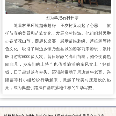
图为羊把石村长亭
随着村里环境越来越好，王友树又动起了心思——依
托苗寨的美景和苗族文化，发展乡村旅游。他组织村民举
办春节花山节，摆起长桌宴，展示苗族刺绣、芦笙舞等特
色文化，吸引了周边乡镇乃至县城的游客前来游玩，累计
吸引游客6000多人次。昔日寂静的高山苗寨，如今变得热
闹非凡，乡亲们的土特产也借着旅游的东风卖上了好价
钱，日子越过越有奔头。还辐射带动了周边迷牛老寨、兴
隆寨等村小组纷纷行动起来，掀起了绿美村庄建设的热
潮，成为典型引路法在基层落地生根的生动写照。
版权所有©文山壮族苗族自治州人民代表大会常务委员会办公室