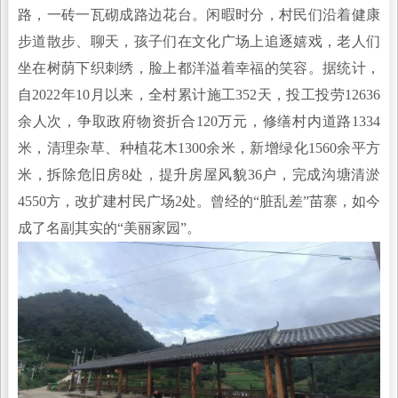
路，一砖一瓦砌成路边花台。闲暇时分，村民们沿着健康
步道散步、聊天，孩子们在文化广场上追逐嬉戏，老人们
坐在树荫下织刺绣，脸上都洋溢着幸福的笑容。据统计，
自2022年10月以来，全村累计施工352天，投工投劳12636
余人次，争取政府物资折合120万元，修缮村内道路1334
米，清理杂草、种植花木1300余米，新增绿化1560余平方
米，拆除危旧房8处，提升房屋风貌36户，完成沟塘清淤
4550方，改扩建村民广场2处。曾经的“脏乱差”苗寨，如今
成了名副其实的“美丽家园”。