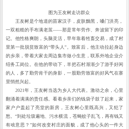
图为王友树走访群众
王友树是个地道的苗家汉子，皮肤黝黑，嗓门洪亮，
一双粗糙的手布满老茧——那是常年劳作、奔波留下的印
记。他性格爽朗，头脑灵活，早年靠着牲畜交易，成了村
里第一批脱贫致富的“带头人”。致富后，他主动拉起身边
的乡亲，带着大家去周边集市做小生意，联系外地企业介
绍务工岗位。在他的带动下，羊把石村渐渐少了游手好闲
的人，多了勤劳肯干的身影，一股勤劳致富的好风气在寨
里悄然兴起。
2021年，王友树当选为乡人大代表。激动之余，心里
翻涌着满满的责任感。看着乡亲们的钱袋子鼓了起来，家
家户户盖起了亮堂的新房，王友树心里既高兴，又犯了
愁。“到处垃圾遍地、污水横流，苍蝇蚊子乱飞，再有钱又
有啥意思？”如何改变村庄的面貌，成了他心头的一件大