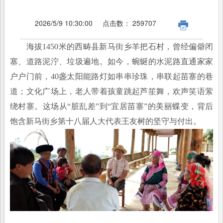
2026/5/9 10:30:00
点击数：
259707
海拔1450米的西畴县新马街乡羊把石村，曾经偏僻闭
塞、道路泥泞、垃圾遍地。如今，蜿蜒的水泥路直通家家
户户门前，40盏太阳能路灯如串串珍珠，串联起苗寨的巷
道；文化广场上，老人带着孩童跳起芦笙舞，欢声笑语萦
绕村寨。这场从“脏乱差”到“宜居苗寨”的美丽蝶变，背后
饱含新马街乡第十八届人大代表王友树的坚守与付出。