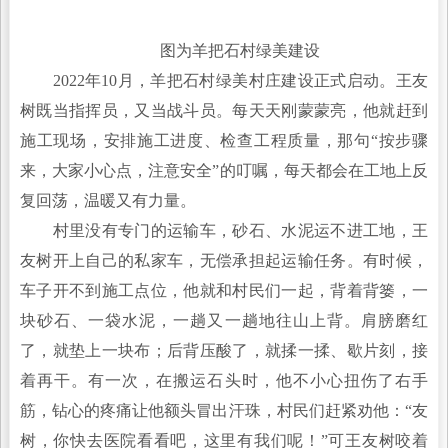
图为羊把石村绿美建设
2022年10月，羊把石村绿美村庄建设正式启动。王友
树既当指挥员，又当战斗员。每天天刚蒙蒙亮，他就赶到
施工现场，安排施工进度、检查工程质量，那句“按步骤
来，大家小心点，注意安全”的叮嘱，每天都会在工地上反
复回荡，温暖又有力量。
村里没有专门的运输车，砂石、水泥运不进工地，王
友树开上自己的私家车，无偿承担起运输任务。有时候，
车子开不到施工点位，他就和村民们一起，背着背篓，一
块砂石、一袋水泥，一趟又一趟地往山上背。肩膀磨红
了，就垫上一块布；后背压酸了，就揉一揉、歇片刻，接
着再干。有一次，在搬运石头时，他不小心扭伤了右手
筋，钻心的疼痛让他额头冒出汗珠，村民们赶紧劝他：“友
树，你快去医院看看吧，这里有我们呢！”可王友树咬着