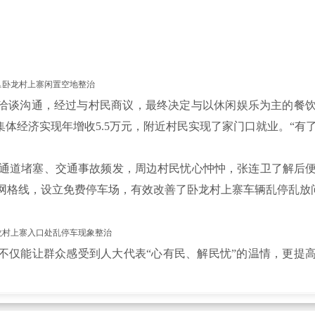
△卧龙村上寨闲置空地整治
洽谈沟通，经过与村民商议，最终决定与以休闲娱乐为主的餐
集体经济实现年增收5.5万元，附近村民实现了家门口就业。“有
。
道堵塞、交通事故频发，周边村民忧心忡忡，张连卫了解后便
网格线，设立免费停车场，有效改善了卧龙村上寨车辆乱停乱放
龙村上寨入口处乱停车现象整治
不仅能让群众感受到人大代表“心有民、解民忧”的温情，更提