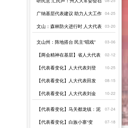
让边境藤椒香飘千里
听民意 汇民声！州人大常委会召
08-25
开基层代表座谈会
广纳基层代表建议 助力人大工作
04-25
提质——州人大常委会...
文山：森林防火进行时 人大代表
03-20
展担当
文山州：阵地搭台 民主“唱戏”
03-06
【两会精神在基层】省人大代表
02-12
马文翠：让家乡脐橙搭上...
【代表看变化】人大代表刘登
10-25
荣： 石漠变绿洲，不可能...
【代表看变化】人大代表田发
08-15
云：83盏路灯再次亮起来...
【代表看变化】人大代表刘金
10-22
德：“椒香”树皮焕新颜
【代表看变化】马关都龙镇：泥
07-24
泞入校路焕了新容颜
【代表看变化】白族小寨“变
07-18