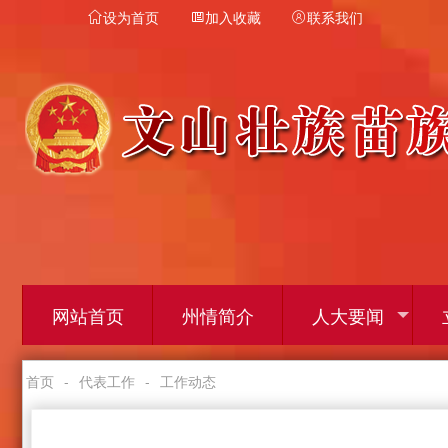
设为首页
加入收藏
联系我们



网站首页
州情简介
人大要闻
首页
-
代表工作
-
工作动态