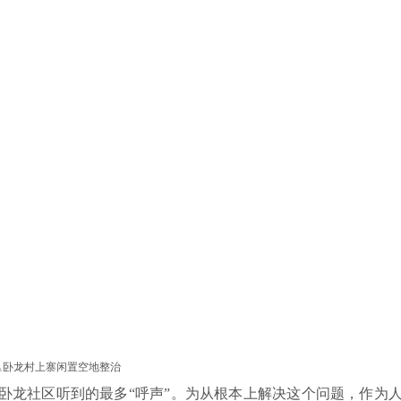
△卧龙村上寨闲置空地整治
龙社区听到的最多“呼声”。为从根本上解决这个问题，作为