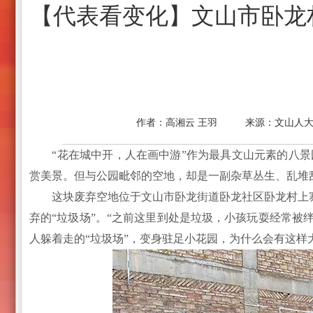
【代表看变化】文山市卧龙村
作者：
高湘云 王羽
来源：
文山人
“花在城中开，人在画中游”作为最具文山元素的八景
赏美景。但与公园毗邻的空地，却是一副杂草丛生、乱堆
这块废弃空地位于文山市卧龙街道卧龙社区卧龙村上寨
弃的“垃圾场”。“之前这里到处是垃圾，小孩玩耍经常被绊倒
人躲着走的“垃圾场”，变身驻足小花园，为什么会有这