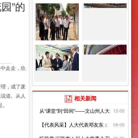
园”的
园中走走，欣
。
管理，成了废
慨说道。从人
相关新闻

起。
从“课堂”到“田间”——文山州人大
12-05
代表履职服务平台...
【代表风采】人大代表邓友东：
09-05