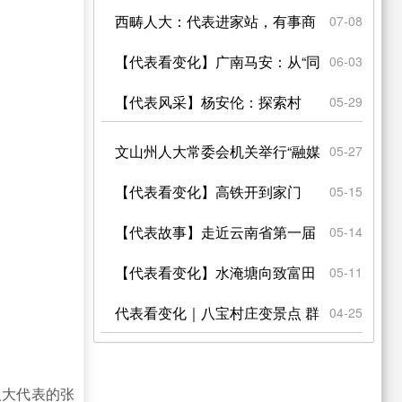
身”农文旅融合新村
西畴人大：代表进家站，有事商
07-08
量办
【代表看变化】广南马安：从“同
06-03
流合污”到“雨污分流...
【代表风采】杨安伦：探索村
05-29
民“自建自治” 刷亮上布...
文山州人大常委会机关举行“融媒
05-27
体+人大”品牌推进会...
【代表看变化】高铁开到家门
05-15
口，乡村振兴展新颜
【代表故事】走近云南省第一届
05-14
人大代表王仙芝
【代表看变化】水淹塘向致富田
05-11
的蜕变
代表看变化｜八宝村庄变景点 群
04-25
众生活变了样
人大代表的张