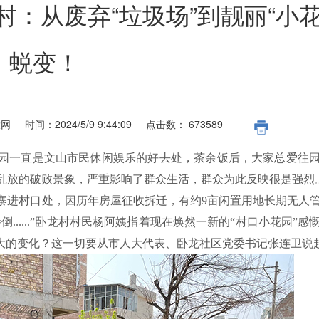
：从废弃“垃圾场”到靓丽“小花
蜕变！
大网
时间：
2024/5/9 9:44:09
点击数：
673589
园一直是文山市民休闲娱乐的好去处，茶余饭后，大家总爱往
乱放的破败景象，严重影响了群众生活，群众为此反映很是强烈
进村口处，因历年房屋征收拆迁，有约9亩闲置用地长期无人
......”卧龙村村民杨阿姨指着现在焕然一新的“村口小花园”感
样大的变化？这一切要从市人大代表、卧龙社区党委书记张连卫说