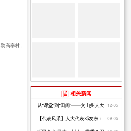
勒高寨村，
相关新闻

从“课堂”到“田间”——文山州人大
12-05
代表履职服务平台...
【代表风采】人大代表邓友东：
09-05