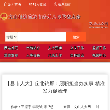
设为首页
加入收藏
联系我们



网站首页
州情简介
人大要闻
立法工作
监督工作
重要发布
人事任免
代表工作
自身建设
视频中心
【县市人大】丘北锦屏：履职担当办实事 精准
发力促治理
作者：
王振宇 李晓诚 宋 ?慈
来源：
文山人大网
时