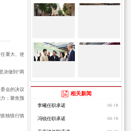
责任重大、使
坚决做到“两
常委会的决议
相关新闻

能力；聚焦预
李曦任职承诺
06-18
，慎独慎行慎
冯锐任职承诺
06-18